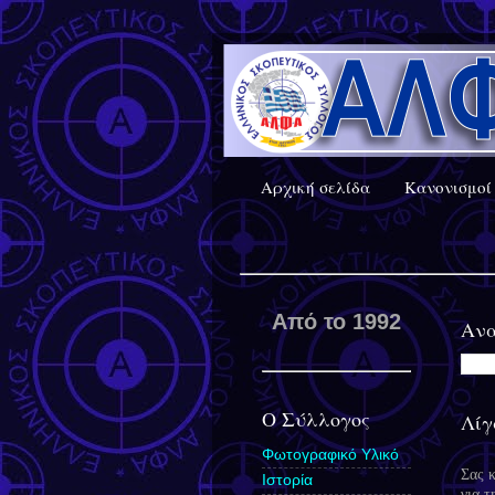
Αρχική σελίδα
Κανονισμοί 
Από το 1992
Ανα
Ο Σύλλογος
Λίγ
Φωτογραφικό Υλικό
Σας 
Ιστορία
για τ