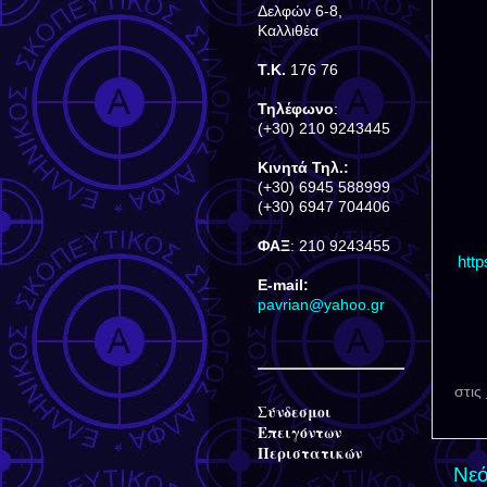
Δελφών 6-8,
Καλλιθέα
Τ.Κ.
176 76
Τηλέφωνο
:
(+30) 210 9243445
Κινητά Τηλ.:
(+30) 6945 588999
(+30) 6947 704406
ΦΑΞ
: 210 9243455
htt
E-mail:
pavrian@yahoo.gr
στις
Σύνδεσμοι
Επειγόντων
Περιστατικών
Νεό