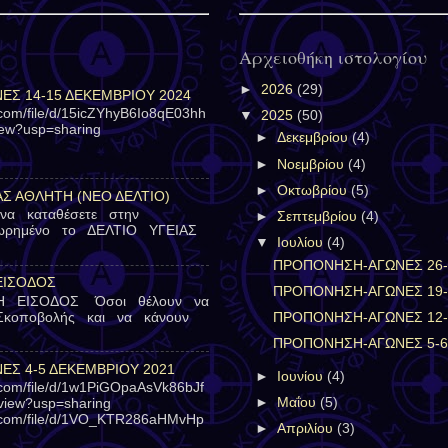
Αρχειοθήκη ιστολογίου
►
2026
(29)
Σ 14-15 ΔΕΚΕΜΒΡΙΟΥ 2024
e.com/file/d/15icZYhyB6Io8qE03hh
▼
2025
(50)
iew?usp=sharing
►
Δεκεμβρίου
(4)
►
Νοεμβρίου
(4)
►
Οκτωβρίου
(5)
ΑΣ ΑΘΛΗΤΗ (ΝΕΟ ΔΕΛΤΙΟ)
 να καταθέσετε στην
►
Σεπτεμβρίου
(4)
εωρημένο το ΔΕΛΤΙΟ ΥΓΕΙΑΣ
▼
Ιουλίου
(4)
ΠΡΟΠΟΝΗΣΗ-ΑΓΩΝΕΣ 26-2
ΕΙΣΟΔΟΣ
ΠΡΟΠΟΝΗΣΗ-ΑΓΩΝΕΣ 19-2
Η ΕΙΣΟΔΟΣ Όσοι θέλουν να
Σκοποβολής και να κάνουν
ΠΡΟΠΟΝΗΣΗ-ΑΓΩΝΕΣ 12-1
ΠΡΟΠΟΝΗΣΗ-ΑΓΩΝΕΣ 5-6 
Σ 4-5 ΔΕΚΕΜΒΡΙΟΥ 2021
►
Ιουνίου
(4)
e.com/file/d/1w1PiGOpaAsVk86bJf
►
Μαΐου
(5)
iew?usp=sharing
le.com/file/d/1VO_KTR286aHMvHp
►
Απριλίου
(3)