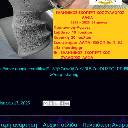
ps://drive.google.com/file/d/1_3JjYGqw0AZaYJ3L5IZnsDUZFQLPPd9b
w?usp=sharing
Ιουλίου 17, 2025
τερη ανάρτηση
Αρχική σελίδα
Παλαιότερη Ανάρ