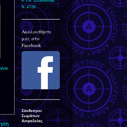
Κ.Υ.Α. 1016/60/6ιβ
Ν. 4726
Ακολουθήστε
μας στο
Facebook
/vie
Σύνδεσμοι
Σωμάτων
Ασφαλείας
τηση