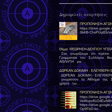
Δημοφιλείς αναρτήσεις
ΠΡΟΠΟΝΗΣΗ-ΑΓΩΝΕ
https://drive.googl
3bKB-ChsPUqtEb/v
Θέμα: ΘΕΩΡΗΣΗ ΔΕΛΤΙΟΥ ΥΓΕΙ
Σας γνωρίζουμε ότι πρέπει
Γραμματεία του Συλλόγου θ
ΑΘΛΗΤΗ για ...
ΔΩΡΕΑΝ ΔΟΚΙΜΗ - ΕΛΕΥΘΕΡΗ 
ΔΩΡΕΑΝ ΔΟΚΙΜΗ - ΕΛΕΥΘΕΡ
γνωρίσουν το Άθλημα της 
χρήση τω...
ΠΡΟΠΟΝΗΣΗ-ΑΓΩΝΕ
https://drive.googl
VaWupv8U2dEvAl8/v
https://drive.goog
Op9FbD-kn...