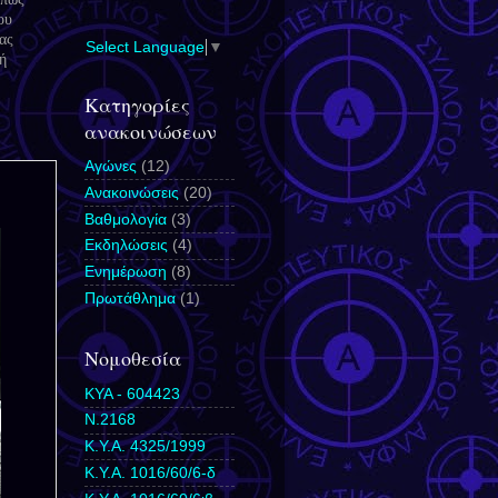
ου
ας
Select Language
▼
ή
Κατηγορίες
ανακοινώσεων
Αγώνες
(12)
Ανακοινώσεις
(20)
Βαθμολογία
(3)
Εκδηλώσεις
(4)
Ενημέρωση
(8)
Πρωτάθλημα
(1)
Νομοθεσία
ΚΥΑ - 604423
N.2168
Κ.Υ.Α. 4325/1999
Κ.Υ.Α. 1016/60/6-δ