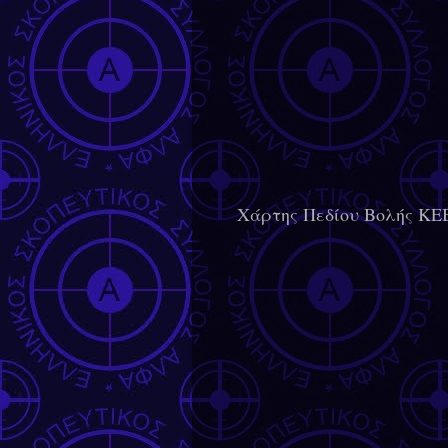
Χάρτης Πεδίου Βολής Κ