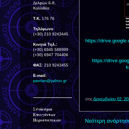
Δελφών 6-8,
Καλλιθέα
Τ.Κ.
176 76
Τηλέφωνο
:
(+30) 210 9243445
https://drive.goog
Κινητά Τηλ.:
(+30) 6945 588999
(+30) 6947 704406
https://drive.g
ΦΑΞ
: 210 9243455
k
E-mail:
pavrian@yahoo.gr
στις
Δεκεμβρίου 02, 20
Σύνδεσμοι
Επειγόντων
Περιστατικών
Νεότερη ανάρτησ