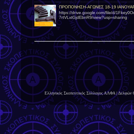
ΠΡΟΠΟΝΗΣΗ-ΑΓΩΝΕΣ 18-19 ΙΑΝΟΥΑΡ
https://drive.google.com/file/d/1Fkey
7rtVLxtGjdEbnR9/view?usp=sharing
Ελληνικός Σκοπευτικός Σύλλογος ΑΛΦΑ | Δελφών 6-