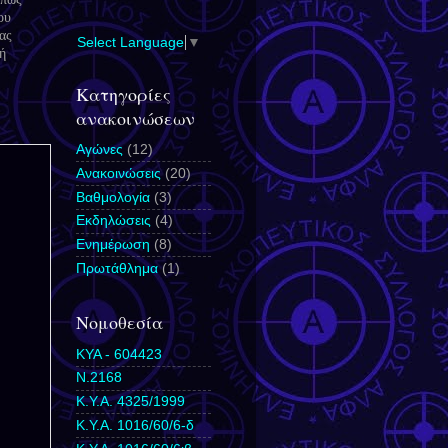
ου
ας
Select Language
▼
ή
Κατηγορίες
ανακοινώσεων
Αγώνες
(12)
Ανακοινώσεις
(20)
Βαθμολογία
(3)
Εκδηλώσεις
(4)
Ενημέρωση
(8)
Πρωτάθλημα
(1)
Νομοθεσία
ΚΥΑ - 604423
N.2168
Κ.Υ.Α. 4325/1999
Κ.Υ.Α. 1016/60/6-δ