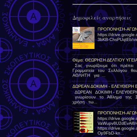
Δημοφιλείς αναρτήσεις
ΠΡΟΠΟΝΗΣΗ-ΑΓΩΝΕ
https://drive.googl
3bKB-ChsPUqtEb/v
Θέμα: ΘΕΩΡΗΣΗ ΔΕΛΤΙΟΥ ΥΓΕΙ
Σας γνωρίζουμε ότι πρέπει
Γραμματεία του Συλλόγου θ
ΑΘΛΗΤΗ για ...
ΔΩΡΕΑΝ ΔΟΚΙΜΗ - ΕΛΕΥΘΕΡΗ 
ΔΩΡΕΑΝ ΔΟΚΙΜΗ - ΕΛΕΥΘΕΡ
γνωρίσουν το Άθλημα της 
χρήση τω...
ΠΡΟΠΟΝΗΣΗ-ΑΓΩΝΕ
https://drive.googl
VaWupv8U2dEvAl8/v
https://drive.goog
Op9FbD-kn...