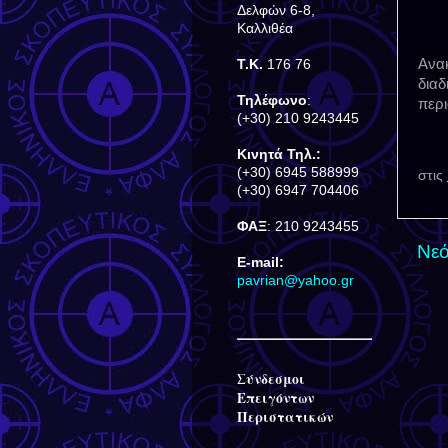
Δελφών 6-8,
Καλλιθέα
Ανακ
Τ.Κ.
176 76
διαδ
Τηλέφωνο
:
περ
(+30) 210 9243445
Κινητά Τηλ.:
(+30) 6945 588999
στις
(+30) 6947 704406
ΦΑΞ
: 210 9243455
Νεό
E-mail:
pavrian@yahoo.gr
Σύνδεσμοι
Επειγόντων
Περιστατικών