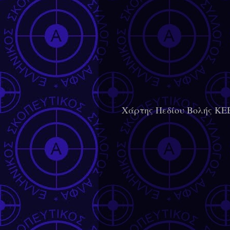
Χάρτης Πεδίου Βολής Κ