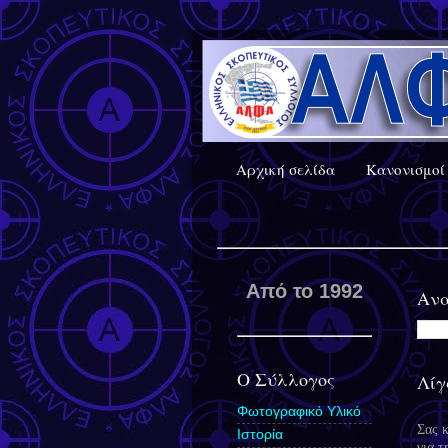
Αρχική σελίδα
Κανονισμοί 
Από το 1992
Ανα
Ο Σύλλογος
Λίγ
Φωτογραφικό Υλικό
Σας 
Ιστορία
για τ