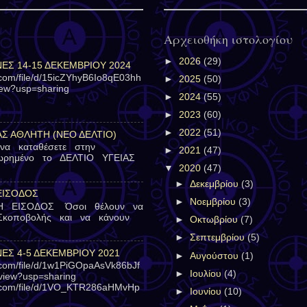
Αρχειοθήκη ιστολογίου
►
2026
(29)
Σ 14-15 ΔΕΚΕΜΒΡΙΟΥ 2024
e.com/file/d/15icZYhyB6Io8qE03hh
►
2025
(50)
iew?usp=sharing
►
2024
(55)
►
2023
(60)
►
2022
(51)
ΑΣ ΑΘΛΗΤΗ (ΝΕΟ ΔΕΛΤΙΟ)
 να καταθέσετε στην
►
2021
(47)
εωρημένο το ΔΕΛΤΙΟ ΥΓΕΙΑΣ
▼
2020
(47)
►
Δεκεμβρίου
(3)
ΕΙΣΟΔΟΣ
►
Νοεμβρίου
(3)
Η ΕΙΣΟΔΟΣ Όσοι θέλουν να
Σκοποβολής και να κάνουν
►
Οκτωβρίου
(7)
►
Σεπτεμβρίου
(5)
Σ 4-5 ΔΕΚΕΜΒΡΙΟΥ 2021
►
Αυγούστου
(1)
e.com/file/d/1w1PiGOpaAsVk86bJf
►
Ιουλίου
(4)
iew?usp=sharing
le.com/file/d/1VO_KTR286aHMvHp
►
Ιουνίου
(10)