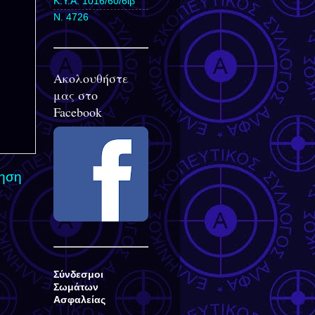
Κ.Υ.Α. 1016/60/6ιβ
Ν. 4726
Ακολουθήστε
μας στο
Facebook
τηση
Σύνδεσμοι
Σωμάτων
Ασφαλείας