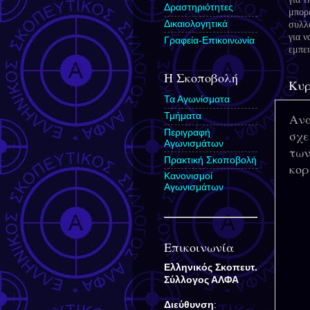
Δραστηριότητες
μπορ
Δικαιολογητικά
συλλ
για ν
Γραφεία-Επικοινωνία
εμπ
Η Σκοποβολή
Κυρ
Τα Αγωνίσματα
Τμήματα
Ανα
Περιγραφή
σχε
Αγωνισμάτων
των
Πρακτική Σκοποβολή
κορ
Κανονισμοί
Αγωνισμάτων
Επικοινωνία
Ελληνικός Σκοπευτ.
Σύλλογος
ΑΛΦΑ
Διεύθυνση
: