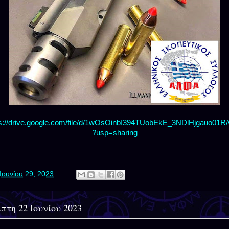
ps://drive.google.com/file/d/1wOsOinbI394TUobEkE_3NDlHjgauo01R/
?usp=sharing
Ιουνίου 29, 2023
πτη 22 Ιουνίου 2023