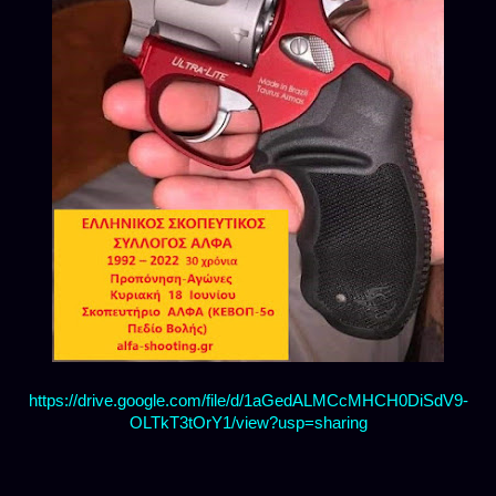
https://drive.google.com/file/d/1aGedALMCcMHCH0DiSdV9-
OLTkT3tOrY1/view?usp=sharing