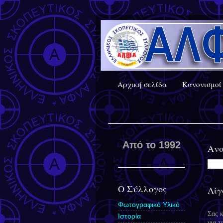
Αρχική σελίδα
Κανονισμοί 
Από το 1992
Ανα
Ο Σύλλογος
Λίγ
Φωτογραφικό Υλικό
Σας 
Ιστορία
για τ