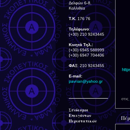
Δελφών 6-8,
Καλλιθέα
Τ.Κ.
176 76
Τηλέφωνο
:
(+30) 210 9243445
Κινητά Τηλ.:
(+30) 6945 588999
(+30) 6947 704406
ΦΑΞ
: 210 9243455
htt
E-mail:
pavrian@yahoo.gr
στις
Σύνδεσμοι
Επειγόντων
Πέμ
Περιστατικών