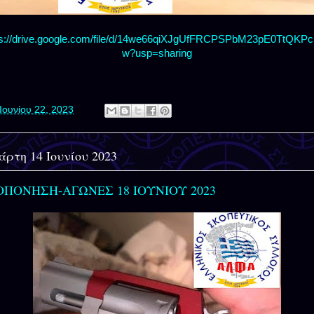
ps://drive.google.com/file/d/14we66qiXJgUfFRCPSPbM23pE0TtQKPcr
w?usp=sharing
Ιουνίου 22, 2023
άρτη 14 Ιουνίου 2023
ΟΠΟΝΗΣΗ-ΑΓΩΝΕΣ 18 ΙΟΥΝΙΟΥ 2023