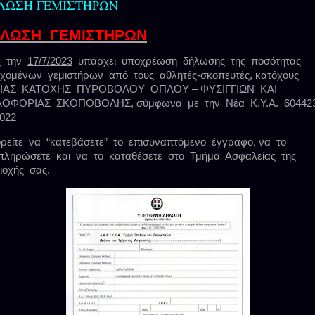
ΛΩΣΗ ΓΕΜΙΣΤΗΡΩΝ
ΛΩΣΗ ΓΕΜΙΣΤΗΡΩΝ
ς
την
17/7/2023
υπάρχει
υποχρέωση
δήλωσης
της
ποσότητας
εχομένων
γεμιστήρων
από
τους
αθλητές-σκοπευτές, κατόχους
ΙΑΣ
ΚΑΤΟΧΗΣ
ΠΥΡΟΒΟΛΟΥ
ΟΠΛΟΥ – ΦΥΣΙΓΓΙΩΝ
ΚΑΙ
ΛΟΦΟΡΙΑΣ
ΣΚΟΠΟΒΟΛΗΣ, σύμφωνα
με
την
Νέα
Κ.Υ.Α.
604423
2022
ρείτε
να
“κατεβάσετε”
το
επισυναπτόμενο
έγγραφο, να
το
πληρώσετε
και
να
το
καταθέσετε
στο
Τμήμα
Ασφαλείας
της
ιοχής
σας.