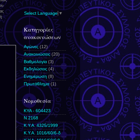
ου
ας
Select Language
▼
ή
Κατηγορίες
ανακοινώσεων
Αγώνες
(12)
Ανακοινώσεις
(20)
Βαθμολογία
(3)
Εκδηλώσεις
(4)
Ενημέρωση
(8)
Πρωτάθλημα
(1)
Νομοθεσία
ΚΥΑ - 604423
N.2168
Κ.Υ.Α. 4325/1999
Κ.Υ.Α. 1016/60/6-δ