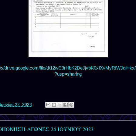
s://drive.google.com/file/d/12wC3rHbK2DeJjvbK0xIXvMyRfWJqlHkx
?usp=sharing
Ιουνίου 22, 2023
ΟΠΟΝΗΣΗ-ΑΓΩΝΕΣ 24 ΙΟΥΝΙΟΥ 2023