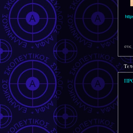
htt
στις
Τετ
ΠΡ