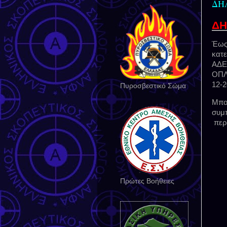
ΔΗ
ΔΗ
Έω
κατ
ΑΔΕ
ΟΠ
12-
Πυροσβεστικό Σώμα
Μπο
συμ
περ
Πρώτες Βοήθειες